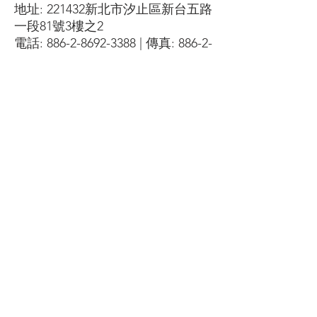
地址: 221432新北市汐止區新台五路
一段81號3樓之2
電話:
886-2-8692-3388
| 傳真:
886-2-
2647-0101
越南, 河内
ESL Air & Ocean Ltd.
C/O The Vy Co., Ltd.
C/O Overseas Express
Consolidators Co., Ltd.
地址: Suite 401, 131 Bui Thi Xuan
Str., Hai Ba Trung Dist.
Hanoi, Vietnam
電話:
84-24-3976-3345
| 傳真:
84-24-
3976-3348